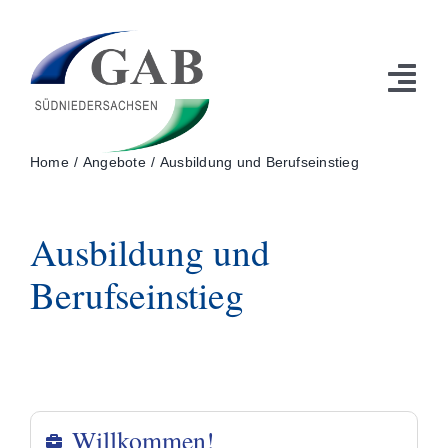
Zum
Inhalt
springen
Tog
Navi
Über uns
Home
Angebote
Ausbildung und Berufseinstieg
Angebote
Ausbildung und
Sozialkaufhäuser/Services
Berufseinstieg
Aktuelles
Karriere
Kontakt
Willkommen!