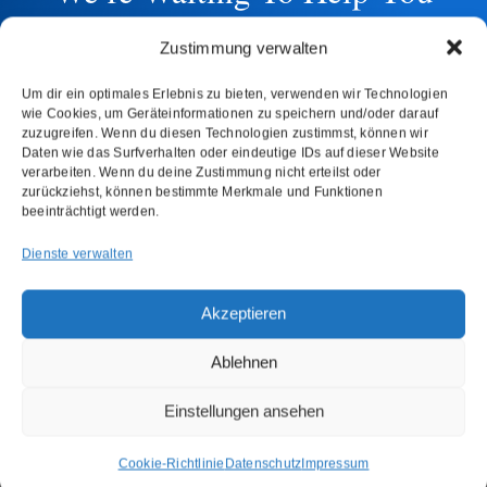
Get in touch with us today and let’s start
Zustimmung verwalten
transforming your business from the
ground up.
Um dir ein optimales Erlebnis zu bieten, verwenden wir Technologien
wie Cookies, um Geräteinformationen zu speichern und/oder darauf
zuzugreifen. Wenn du diesen Technologien zustimmst, können wir
Daten wie das Surfverhalten oder eindeutige IDs auf dieser Website
verarbeiten. Wenn du deine Zustimmung nicht erteilst oder
zurückziehst, können bestimmte Merkmale und Funktionen
beeinträchtigt werden.
BOOK A CONSULTATION
Dienste verwalten
Akzeptieren
Ablehnen
Einstellungen ansehen
Cookie-Richtlinie
Datenschutz
Impressum