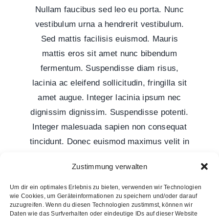
Nullam faucibus sed leo eu porta. Nunc
vestibulum urna a hendrerit vestibulum.
Sed mattis facilisis euismod. Mauris
mattis eros sit amet nunc bibendum
fermentum. Suspendisse diam risus,
lacinia ac eleifend sollicitudin, fringilla sit
amet augue. Integer lacinia ipsum nec
dignissim dignissim. Suspendisse potenti.
Integer malesuada sapien non consequat
tincidunt. Donec euismod maximus velit in
commodo. Mauris ut nulla turpis. Morbi
Zustimmung verwalten
consectetur venenatis malesuada.
Praesent vestibulum cursus lacinia.
Um dir ein optimales Erlebnis zu bieten, verwenden wir Technologien
wie Cookies, um Geräteinformationen zu speichern und/oder darauf
zuzugreifen. Wenn du diesen Technologien zustimmst, können wir
Daten wie das Surfverhalten oder eindeutige IDs auf dieser Website