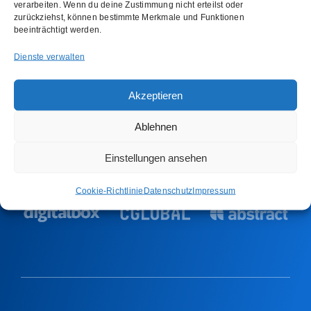
verarbeiten. Wenn du deine Zustimmung nicht erteilst oder
zurückziehst, können bestimmte Merkmale und Funktionen
beeinträchtigt werden.
Dienste verwalten
Akzeptieren
Trusted by some of the biggest brands
Ablehnen
Einstellungen ansehen
Cookie-Richtlinie
Datenschutz
Impressum